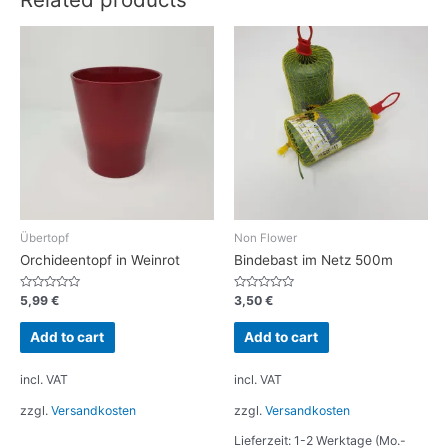
Übertopf
Non Flower
Orchideentopf in Weinrot
Bindebast im Netz 500m
Rated
Rated
5,99
€
3,50
€
0
0
out
out
of
of
Add to cart
Add to cart
5
5
incl. VAT
incl. VAT
zzgl.
Versandkosten
zzgl.
Versandkosten
Lieferzeit: 1-2 Werktage (Mo.-