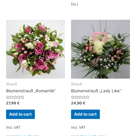
Do.)
Strauß
Strauß
Blumenstrauß „Romantik“
Blumenstrauß „Lady Like“
Rated
Rated
27,99
€
24,90
€
0
0
out
out
of
of
Add to cart
Add to cart
5
5
incl. VAT
incl. VAT