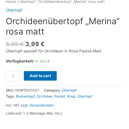
Home
/
Übertopf
/ Orchideenübertopf „Merina“ rosa matt
Übertopf
Orchideenübertopf „Merina“
rosa matt
5,99
€
3,99
€
Übertopf speziell für Orchideen in Rosa Pastell Matt
Verfügbarkeit:
In stock
Orchideenübertopf
Add to cart
"Merina"
rosa
SKU:
OSNF5001001
Category:
Übertopf
matt
Tags:
Blumentopf
,
Orchidee
,
Pastell
,
Rosa
,
Übertopf
quantity
incl. VAT
zzgl.
Versandkosten
Lieferzeit: 1-2 Werktage (Mo.-Do.)