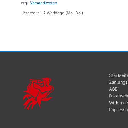
zzgl.
Versandkosten
Lieferzeit: 1-2 Werktage (Mo.-Do.)
Startseit
Zahlungs
AGB
Datensch
Widerruf
Impress