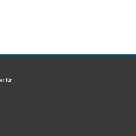
er für
s